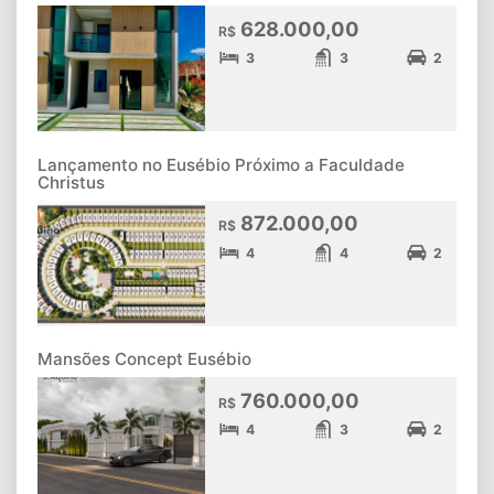
628.000,00
R$
3
3
2
Lançamento no Eusébio Próximo a Faculdade
Christus
872.000,00
R$
4
4
2
Mansões Concept Eusébio
760.000,00
R$
4
3
2