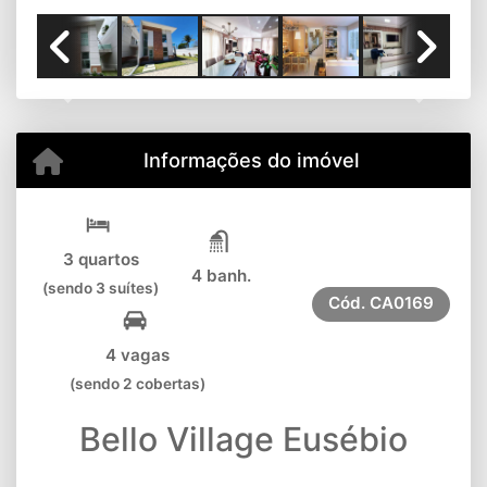
Previous
Next
Informações do imóvel
3 quartos
4 banh.
(sendo 3 suítes)
Cód.
CA0169
4 vagas
(sendo 2 cobertas)
Bello Village Eusébio