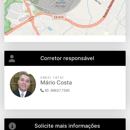
Corretor responsável
CRECI 14731
Mário Costa
85 .99637.7595
Solicite mais informações