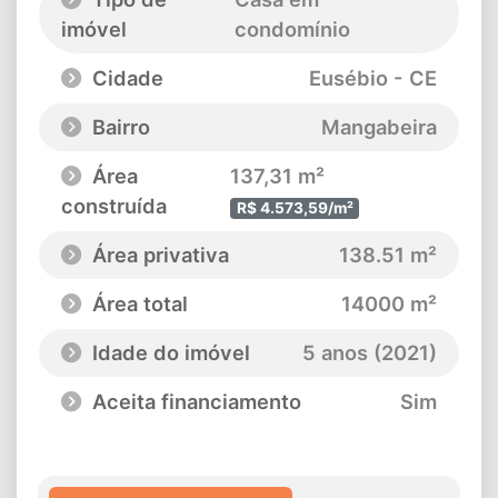
imóvel
condomínio
Cidade
Eusébio - CE
Bairro
Mangabeira
Área
137,31 m²
construída
R$ 4.573,59/m²
Área privativa
138.51 m²
Área total
14000 m²
Idade do imóvel
5 anos (2021)
Aceita financiamento
Sim