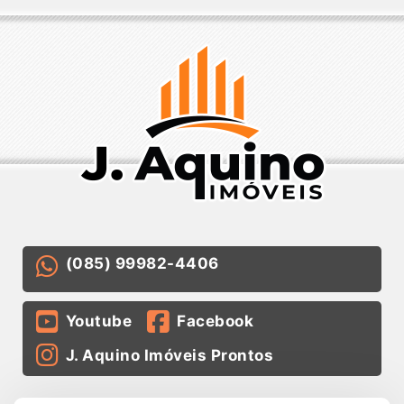
(085) 99982-4406
Youtube
Facebook
J. Aquino Imóveis Prontos