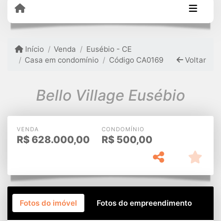
Início
Venda
Eusébio - CE
Casa em condomínio
Código CA0169
Voltar
Bello Village Eusébio
VENDA
CONDOMÍNIO
R$
628.000,00
R$
500,00
Fotos do imóvel
Fotos do empreendimento