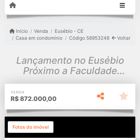
Início
Venda
Eusébio - CE
Casa em condomínio
Código 58953248
Voltar
Lançamento no Eusébio
Próximo a Faculdade
Christus
VENDA
R$
872.000,00
Fotos do imóvel