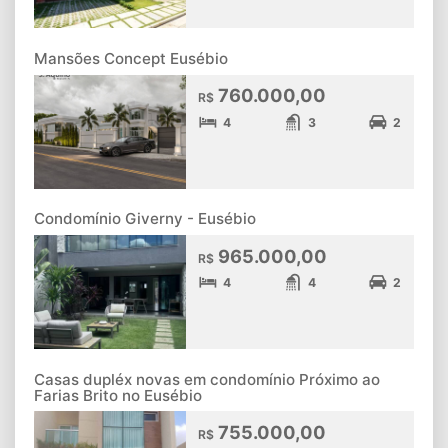
Mansões Concept Eusébio
760.000,00
R$
4
3
2
Condomínio Giverny - Eusébio
965.000,00
R$
4
4
2
Casas dupléx novas em condomínio Próximo ao
Farias Brito no Eusébio
755.000,00
R$