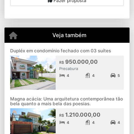
Fazer proposta
Veja também
Dupléx em condomínio fechado com 03 suítes
950.000,00
R$
Precabura
4
4
5
Magna acácia: Uma arquitetura contemporânea tão
bela quanto a mais bela das poesias.
1.210.000,00
R$
4
4
4