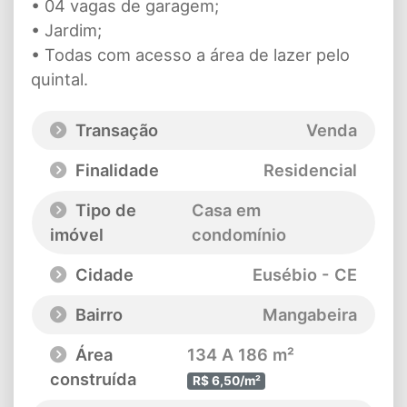
• 04 vagas de garagem;
• Jardim;
• Todas com acesso a área de lazer pelo
quintal.
Transação
Venda
Finalidade
Residencial
Tipo de
Casa em
imóvel
condomínio
Cidade
Eusébio - CE
Bairro
Mangabeira
Área
134 A 186 m²
construída
R$ 6,50/m²