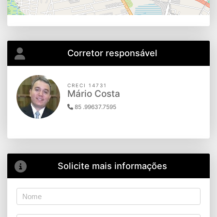
Corretor responsável
CRECI 14731
Mário Costa
85 .99637.7595
Solicite mais informações