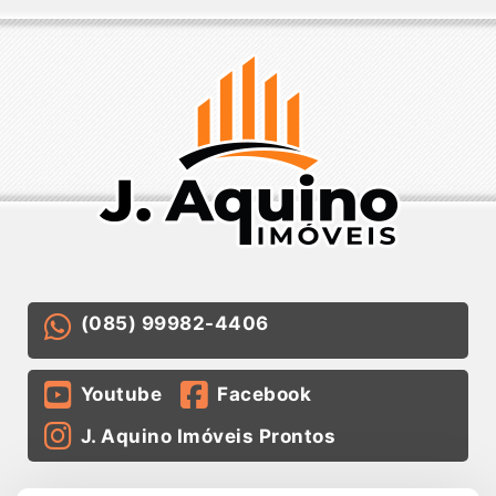
(085) 99982-4406
Youtube
Facebook
J. Aquino Imóveis Prontos