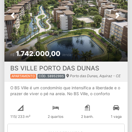
Previous
Next
1.742.000,00
R$
Venda
BS VILLE PORTO DAS DUNAS
Porto das Dunas, Aquiraz - CE
APARTAMENTO
CÓD. 58952995
O BS Ville é um condomínio que intensifica a liberdade e o
prazer de viver o pé na areia. No BS Ville, o conforto
ultrapassa os sentidos, o bem-estar se une à sofisticação
e a vida se conecta à natureza. Um jeito único de viver e
aproveitar todos os momentos. Projetado em um terreno
115/ 233 m²
2 quartos
2 banh.
1 vaga
que contempla vista única para o mar do Porto das
Dunas, o BS Ville é um empreendimento tão exclusivo
quanto o lugar onde será construído. Um dos grandes