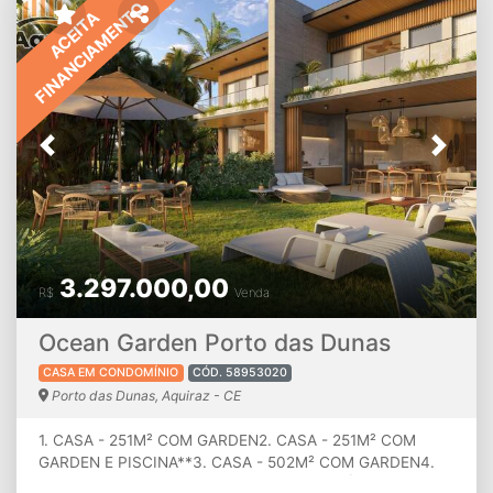
FINANCIAMENTO
ACEITA
Previous
Next
3.297.000,00
R$
Venda
Ocean Garden Porto das Dunas
CASA EM CONDOMÍNIO
CÓD. 58953020
Porto das Dunas, Aquiraz - CE
1. CASA - 251M² COM GARDEN2. CASA - 251M² COM
GARDEN E PISCINA**3. CASA - 502M² COM GARDEN4.
CASA - 502M² COM GARDEN E PISCINA** ÁREA TOTAL