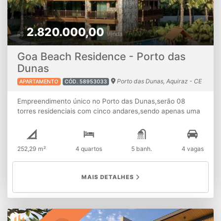
2.820.000,00
R$
Venda
Goa Beach Residence - Porto das
Dunas
Porto das Dunas, Aquiraz - CE
APARTAMENTO
CÓD. 58953033
Empreendimento único no Porto das Dunas,serão 08
torres residenciais com cinco andares,sendo apenas uma
unidade por andar. Apartamentos com 252,29 m² de área
privativa,composto por quatro suítes,ampla sala em
conceito totalmente aberto com varanda
252,29 m²
4 quartos
5 banh.
4 vagas
gourmet,dependência completa,elevador e hall
privativos,04 vagas de garagem no subsolo. Área de lazer
com clube praia SPA, piscina Reesort, academia,
MAIS DETALHES
brinquedoteca, banheiros, Hidro, espaço gourmet, sauna.
Informações e vendas 85 99637.7595