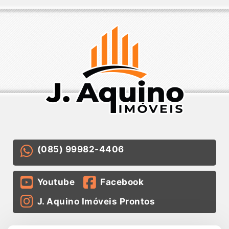
(085) 99982-4406
Youtube
Facebook
J. Aquino Imóveis Prontos