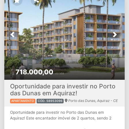
e sua família. Poucos metros da Ce 040.
Previous
Next
718.000,00
R$
Venda
Oportunidade para investir no Porto
das Dunas em Aquiraz!
Porto das Dunas, Aquiraz - CE
APARTAMENTO
CÓD. 58953096
Oportunidade para investir no Porto das Dunas em
Aquiraz! Este encantador imóvel de 2 quartos, sendo 2
suítes, oferece um espaço confortável e moderno, ideal