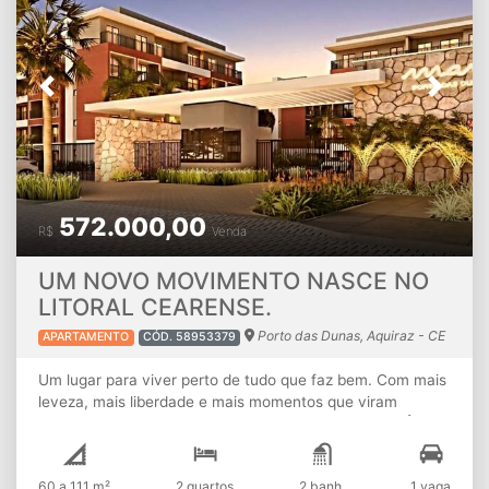
Previous
Next
572.000,00
R$
Venda
UM NOVO MOVIMENTO NASCE NO
LITORAL CEARENSE.
Porto das Dunas, Aquiraz - CE
APARTAMENTO
CÓD. 58953379
Um lugar para viver perto de tudo que faz bem. Com mais
leveza, mais liberdade e mais momentos que viram
memórias. MUDANÇAS ACONTECEM QUANDO VOCÊ
DECIDE APROVEITAR AS OPORTUNIDADES. E algumas
transformam completamente a forma como você vive. O
60 a 111 m²
2 quartos
2 banh.
1 vaga