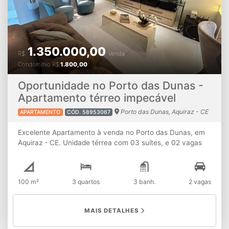
1.350.000,00
R$
Venda
Condomínio
R$
1.800,00
Oportunidade no Porto das Dunas -
Apartamento térreo impecável
Porto das Dunas, Aquiraz - CE
APARTAMENTO
CÓD. 58953067
Excelente Apartamento à venda no Porto das Dunas, em
Aquiraz - CE. Unidade térrea com 03 suítes, e 02 vagas
de garagem, tendo uma área total de 100m²
privativos,apartamento com linda mobília projetada e de
muito bom gosto. Caracteristicas do Empreendimento: -
100 m²
3 quartos
3 banh.
2 vagas
Academia - Acessibilidade para cadeirantes - Áreas
comuns entregues equipadas e decoradas - Bar molhado
- Brinquedoteca - Fachada 100% Revestida -
MAIS DETALHES
Guarita/Portaria - Iluminação através de sensores
infravermelhos de presença nos halls - Infraestrutura para