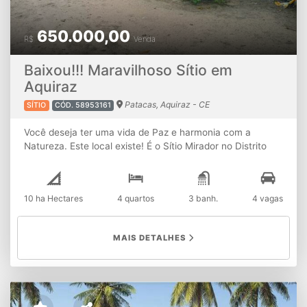
650.000,00
R$
Venda
Baixou!!! Maravilhoso Sítio em
Aquiraz
Patacas, Aquiraz - CE
SÍTIO
CÓD. 58953161
Você deseja ter uma vida de Paz e harmonia com a
Natureza. Este local existe! É o Sítio Mirador no Distrito
Patacas em Aquiraz-Ce. São 10 Hectares arborizados
com diversas frutíferas e riacho cortando o terreno. Casa
sede: 2 suítes 2 quartos 1 banheiro Alpendre circulando
10 ha Hectares
4 quartos
3 banh.
4 vagas
Churrasqueira Fogão a lenha Forno pizza Energia solar (
painéis solares) Casa caseiro : 2 quartos Sala Cozinha
Lavanderia 1 banheiro Poço profundo 78 mts de
MAIS DETALHES
profundidade, Deposito de material, Canil, 6 estufas com
orquídeas, 2 cacimbas Frutíferas: Abacaxi, abacateiro,
limoeiro, goiabeira, açaizeiro, cajá, graviola, mangueiras,
laranjeiras, sapoti, romã, mamoeiro, pitangueiras,
amoreiras, etc.. 4 Vagas cobertas Amplo espaço pra você