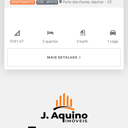
Porto das Dunas, Aquiraz - CE
APARTAMENTO
CÓD. AP0113
57.61 m²
2 quartos
2 banh.
1 vaga
MAIS DETALHES