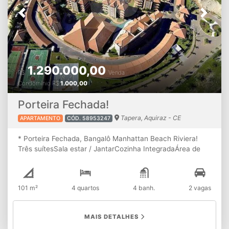
(85) 99637.7595
Previous
Next
1.290.000,00
R$
Venda
Condomínio
R$
1.000,00
Porteira Fechada!
Tapera, Aquiraz - CE
APARTAMENTO
CÓD. 58953247
* Porteira Fechada, Bangalô Manhattan Beach Riviera!
Três suítesSala estar / JantarCozinha IntegradaÁrea de
serviçoDependência CompletaVaranda GourmetShaft /
Depósito101 m2 Área02 Vagas Cobertas ✔️ Condomínio Pé
na Areia. ✔️ Piscina com Borda Infinita ✔️ Parque Aquático
101 m²
4 quartos
4 banh.
2 vagas
Infantil ✔️ Restaurante Bom de Mar ✔️ SPA / Salão de
Beleza ✔️ Campo de Futebol ✔️ Quadra de Tênis ✔️
Brinquedoteca ✔️ Academia Completa ✔️ Salão Gourmet
MAIS DETALHES
Obs.: Documentação 100% perfeita