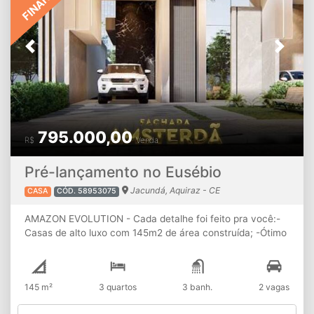
esportiva -Academia e Kids -Bangalôs -Deck Molhado -
Piscina -Solarium -Bloco de restaurantes -Beach Tennis
Informações e vendas 85 99637.7595
Previous
Next
795.000,00
R$
Venda
Pré-lançamento no Eusébio
Jacundá, Aquiraz - CE
CASA
CÓD. 58953075
AMAZON EVOLUTION - Cada detalhe foi feito pra você:-
Casas de alto luxo com 145m2 de área construída; -Ótimo
terreno medindo 7,50x32; -Todas as casas com 03 Suites
Plenas com Closet; -Salas de Estar e Jantar integradas
(com pé direito elevado) Cozinha gourmet com Ilha e pé
145 m²
3 quartos
3 banh.
2 vagas
direito elevado; -Lazer privativo com deck completo
(bancada, churrasqueira e chuveirão); -02 vagas de