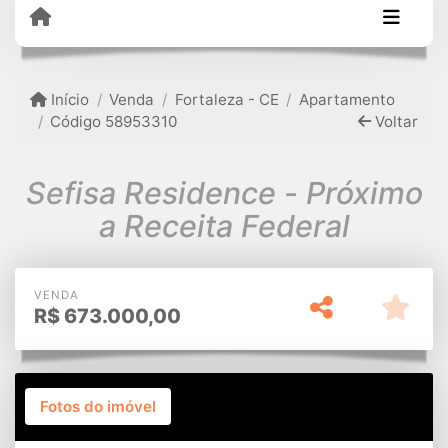
Início
Venda
Fortaleza - CE
Apartamento
Código 58953310
Voltar
Sefisa Residence - Próximo
a Receita Federal
VENDA
R$
673.000,00
Fotos do imóvel