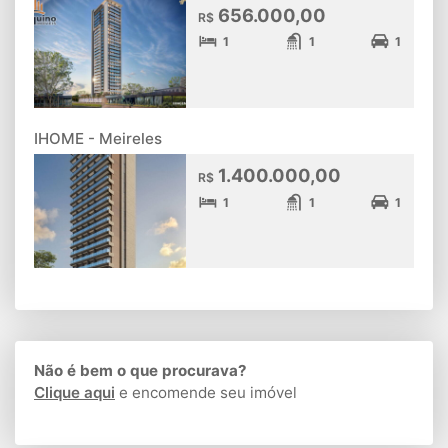
656.000,00
R$
1
1
1
IHOME - Meireles
1.400.000,00
R$
1
1
1
Não é bem o que procurava?
Clique aqui
e encomende seu imóvel