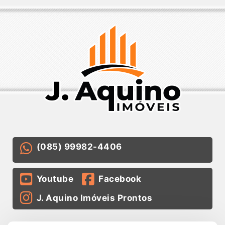
(085) 99982-4406
Youtube
Facebook
J. Aquino Imóveis Prontos