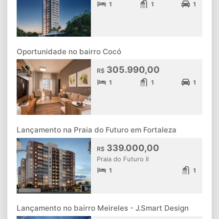
1
1
1
Oportunidade no bairro Cocó
305.990,00
R$
1
1
1
Lançamento na Praia do Futuro em Fortaleza
339.000,00
R$
Praia do Futuro II
1
1
Lançamento no bairro Meireles - J.Smart Design