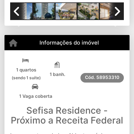
Previous
Next
Informações do imóvel
1 quartos
1 banh.
Cód.
58953310
(sendo 1 suíte)
1 Vaga coberta
Sefisa Residence -
Próximo a Receita Federal