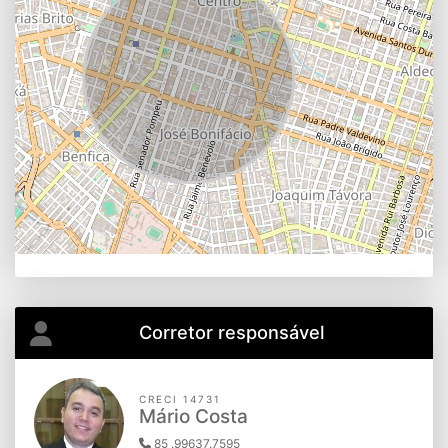
Corretor responsável
CRECI 14731
Mário Costa
85 .99637.7595