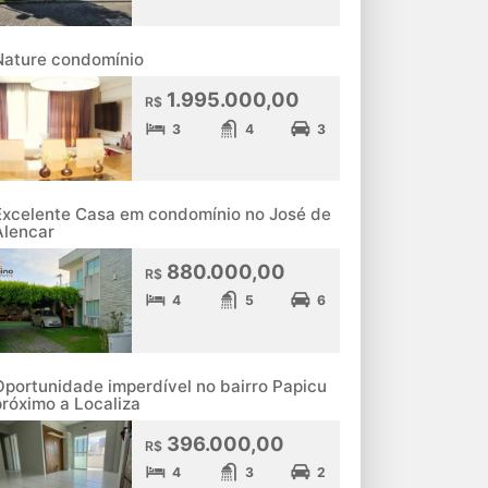
Nature condomínio
1.995.000,00
R$
3
4
3
Excelente Casa em condomínio no José de
Alencar
880.000,00
R$
4
5
6
Oportunidade imperdível no bairro Papicu
próximo a Localiza
396.000,00
R$
4
3
2