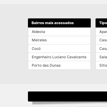
Bairros mais acessados
Tip
Aldeota
Apa
Meireles
Cas
Cocó
Cas
Engenheiro Luciano Cavalcante
Sala
Porto das Dunas
Síti