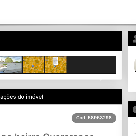
Next
mações do imóvel
Cód.
58953298