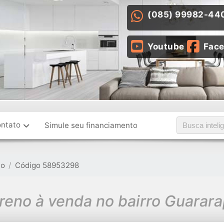
(085) 99982-44
Youtube
Fac
ntato
Simule seu financiamento
no
Código 58953298
reno à venda no bairro Guarar