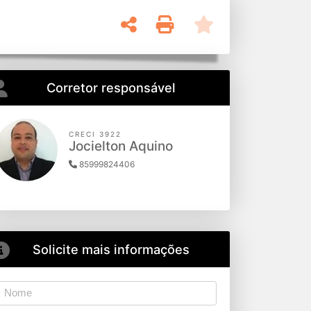
Corretor responsável
CRECI 3922
Jocielton Aquino
85999824406
Solicite mais informações