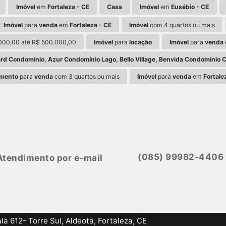
Imóvel
em
Fortaleza - CE
Casa
Imóvel
em
Eusébio - CE
Imóvel
para
venda
em
Fortaleza - CE
Imóvel
com 4 quartos ou mais
000,00 até R$ 500.000,00
Imóvel
para
locação
Imóvel
para
venda
rd Condomínio, Azur Condomínio Lago, Bello Village, Benvida Condomínio 
mento
para
venda
com 3 quartos ou mais
Imóvel
para
venda
em
Fortale
(085) 99982-4406
tendimento por e-mail
 612- Torre Sul, Aldeota, Fortaleza, CE