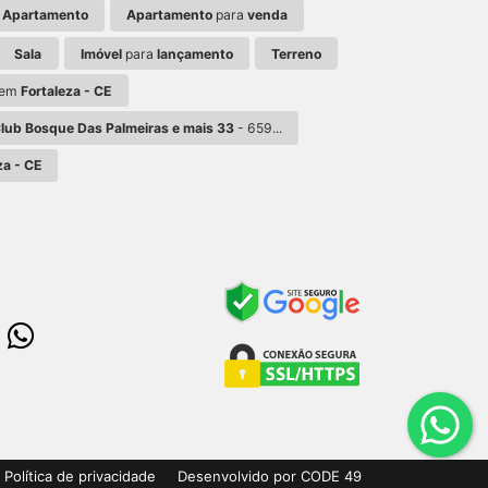
Apartamento
Apartamento
para
venda
Sala
Imóvel
para
lançamento
Terreno
em
Fortaleza - CE
Club Bosque Das Palmeiras e mais 33
- 659...
za - CE
Política de privacidade
Desenvolvido por CODE 49