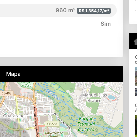
960 m²
R$ 1.354,17/m²
Sim
Mapa