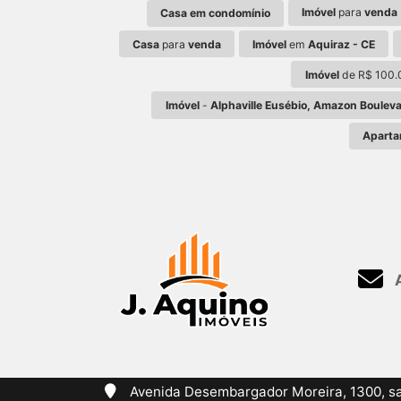
Imóvel
para
venda
Casa em condomínio
Casa
para
venda
Imóvel
em
Aquiraz - CE
Imóvel
de R$ 100.
Imóvel
-
Alphaville Eusébio, Amazon Bouleva
Aparta
A
Avenida Desembargador Moreira, 1300, sala