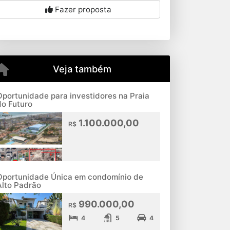
Fazer proposta
Veja também
Oportunidade para investidores na Praia
do Futuro
1.100.000,00
R$
Oportunidade Única em condomínio de
Alto Padrão
990.000,00
R$
4
5
4